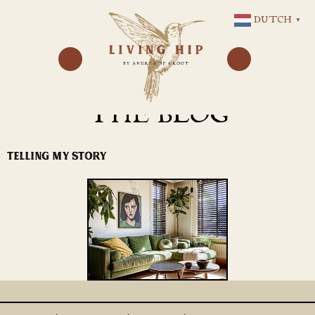
GA
DUTCH
▼
NAAR
DE
INHOUD
THE BLOG
TELLING MY STORY