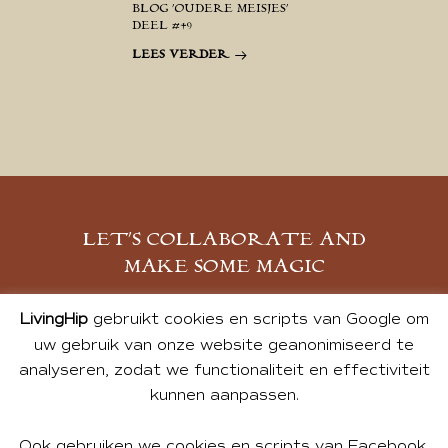
BLOG ‘OUDERE MEISJES’
DEEL #49
LEES VERDER
LET’S COLLABORATE AND
MAKE SOME MAGIC
MELD JE AAN
LivingHip
gebruikt cookies en scripts van Google om
uw gebruik van onze website geanonimiseerd te
analyseren, zodat we functionaliteit en effectiviteit
kunnen aanpassen.
Ook gebruiken we cookies en scripts van Facebook,