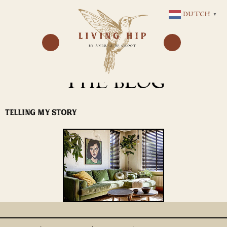
GA
DUTCH
▼
NAAR
DE
INHOUD
THE BLOG
TELLING MY STORY