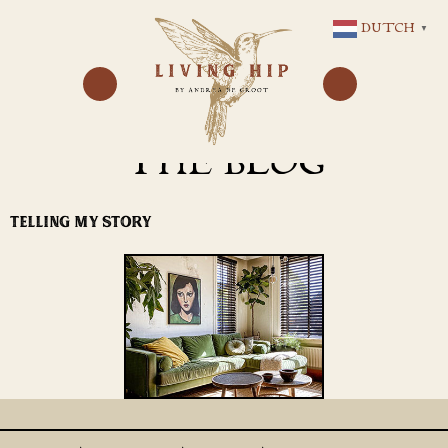
GA
DUTCH
▼
NAAR
DE
INHOUD
THE BLOG
TELLING MY STORY