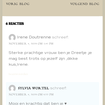
Bericht
Bericht
VORIG BLOG
VOLGEND BLOG
navigatie
navigatie
6 Reacties
Irene Doutrenne
schreef:
NOVEMBER 4, 2025 OM 3:49 PM
Sterke prachtige vrouw ben je Dreetje ,je
mag best trots op jezelf zijn ,dikke
kus,Irene.
beantwoorden
schreef:
SYLVIA WORTEL
NOVEMBER 4, 2025 OM 5:22 PM
Mooi en krachtig dat ben je ♥️