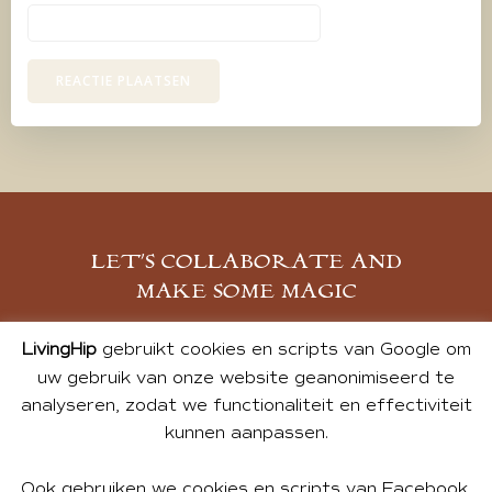
LET’S COLLABORATE AND
MAKE SOME MAGIC
MELD JE AAN
LivingHip
gebruikt cookies en scripts van Google om
uw gebruik van onze website geanonimiseerd te
analyseren, zodat we functionaliteit en effectiviteit
kunnen aanpassen.
Ook gebruiken we cookies en scripts van Facebook,