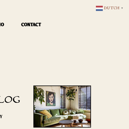
DUTCH
▼
IO
CONTACT
LOG
RY