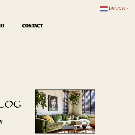
DUTCH
▼
IO
CONTACT
LOG
RY