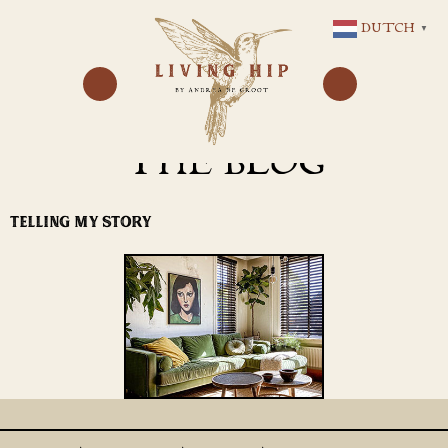
GA
DUTCH
▼
NAAR
DE
INHOUD
THE BLOG
TELLING MY STORY