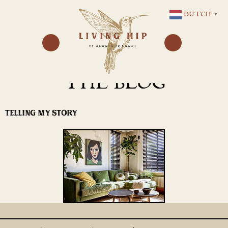
GA
DUTCH
▼
NAAR
DE
INHOUD
THE BLOG
TELLING MY STORY