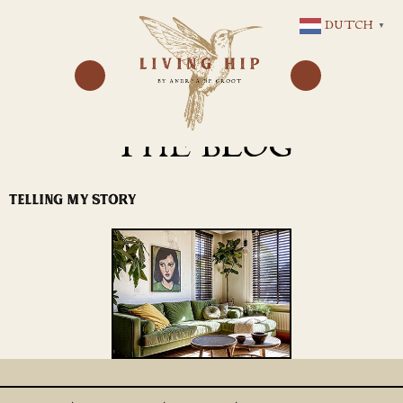
GA
DUTCH
▼
NAAR
DE
INHOUD
THE BLOG
TELLING MY STORY