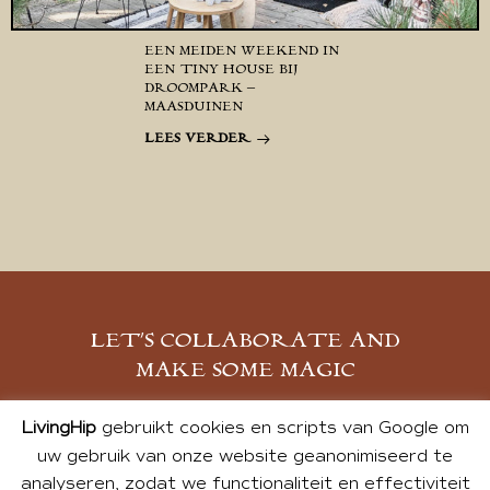
EEN MEIDEN WEEKEND IN
EEN TINY HOUSE BIJ
DROOMPARK –
MAASDUINEN
LEES VERDER
LET’S COLLABORATE AND
MAKE SOME MAGIC
MELD JE AAN
LivingHip
gebruikt cookies en scripts van Google om
uw gebruik van onze website geanonimiseerd te
analyseren, zodat we functionaliteit en effectiviteit