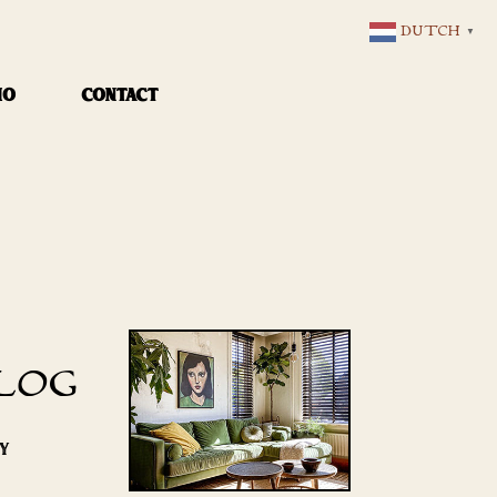
DUTCH
▼
IO
CONTACT
LOG
RY