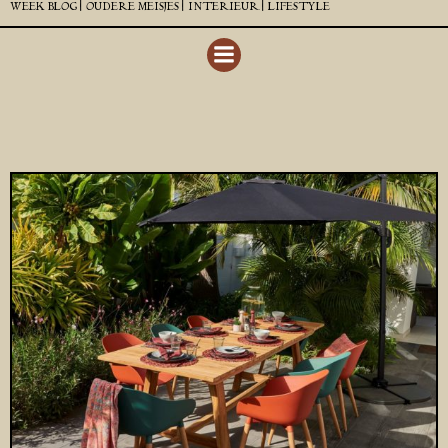
WEEK BLOG |
OUDERE MEISJES |
INTERIEUR |
LIFESTYLE