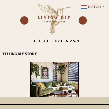
GA
DUTCH
▼
NAAR
DE
INHOUD
THE BLOG
TELLING MY STORY