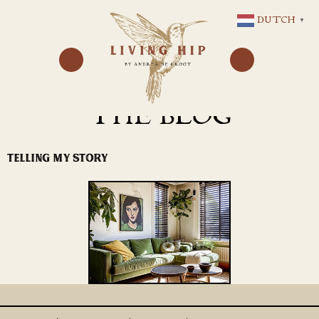
GA
DUTCH
▼
NAAR
DE
INHOUD
THE BLOG
TELLING MY STORY