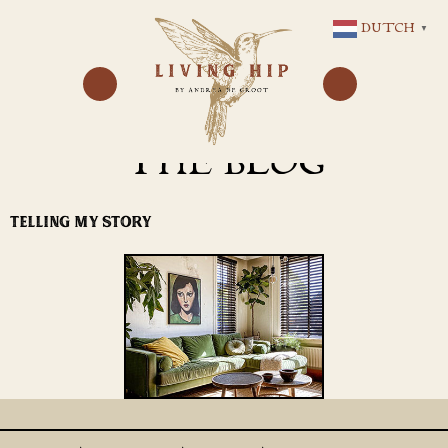
GA
DUTCH
▼
NAAR
DE
INHOUD
THE BLOG
TELLING MY STORY