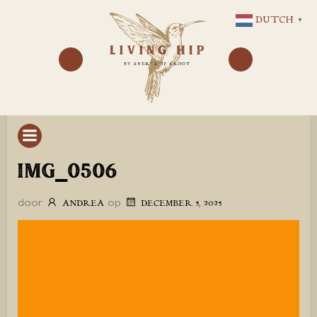
GA
DUTCH
▼
NAAR
DE
INHOUD
IMG_0506
door
op
ANDREA
DECEMBER 5, 2025