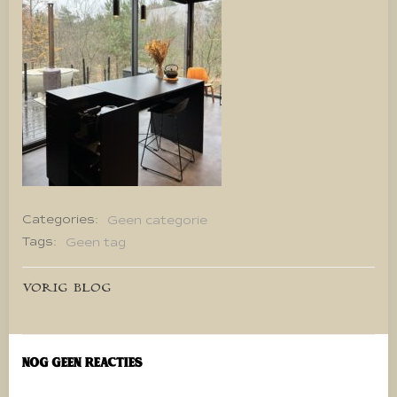
Categories:
Geen categorie
Tags:
Geen tag
Bericht
VORIG BLOG
navigatie
Nog geen reacties