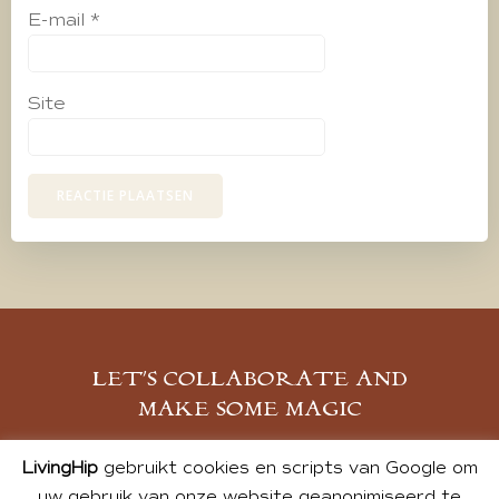
E-mail
*
Site
LET’S COLLABORATE AND
MAKE SOME MAGIC
MELD JE AAN
LivingHip
gebruikt cookies en scripts van Google om
uw gebruik van onze website geanonimiseerd te