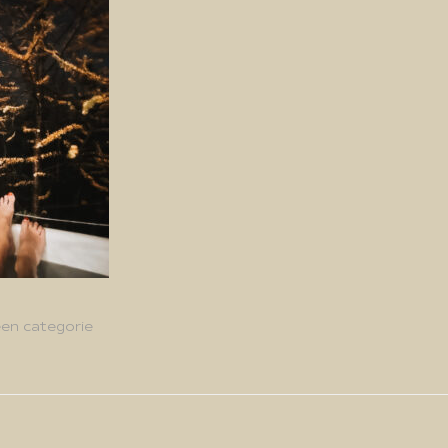
en categorie
g