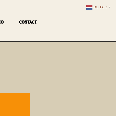
DUTCH
▼
IO
CONTACT