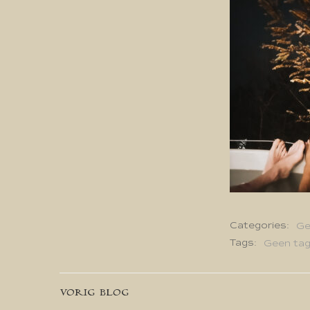
Categories:
Ge
Tags:
Geen ta
Bericht
VORIG BLOG