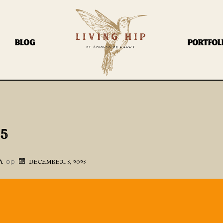
BLOG
PORTFOL
15
op
A
DECEMBER 5, 2025