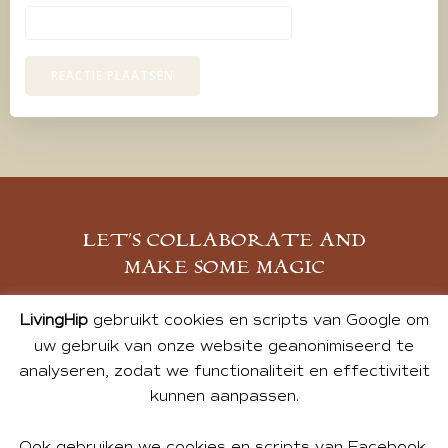
LET’S COLLABORATE AND
MAKE SOME MAGIC
MELD JE AAN
LivingHip
gebruikt cookies en scripts van Google om
uw gebruik van onze website geanonimiseerd te
analyseren, zodat we functionaliteit en effectiviteit
kunnen aanpassen.
Ook gebruiken we cookies en scripts van Facebook,