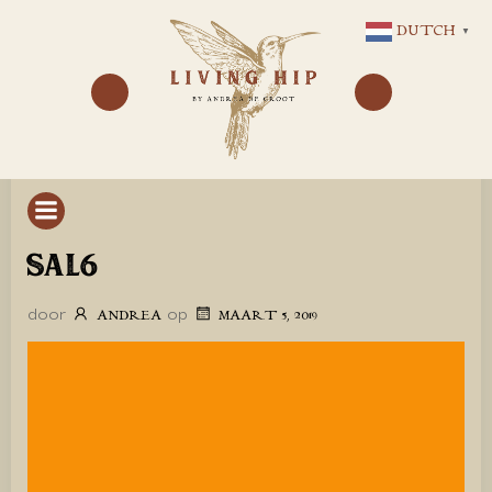
GA
DUTCH
▼
NAAR
DE
INHOUD
SAL6
door
op
ANDREA
MAART 5, 2019