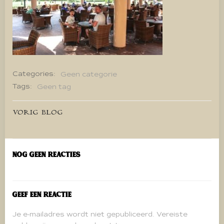
Categories:
Geen categorie
Tags:
Geen tag
Bericht
VORIG BLOG
navigatie
Nog geen reacties
Geef een reactie
Je e-mailadres wordt niet gepubliceerd.
Vereiste