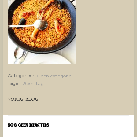
Categories:
Geen categorie
Tags:
Geen tag
Bericht
VORIG BLOG
navigatie
Nog geen reacties