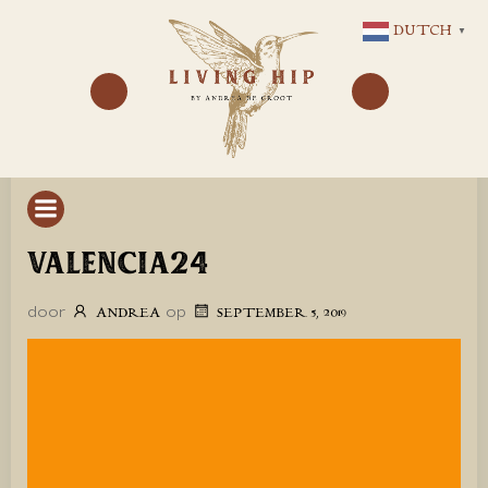
GA
DUTCH
▼
NAAR
DE
INHOUD
VALENCIA24
door
op
ANDREA
SEPTEMBER 5, 2019