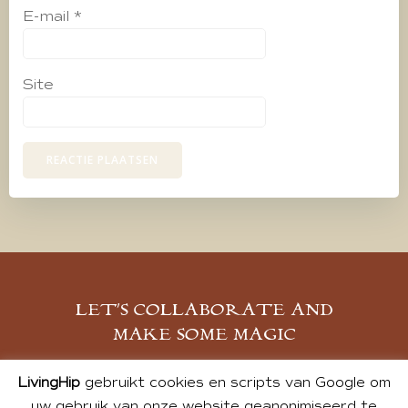
E-mail
*
Site
LET’S COLLABORATE AND
MAKE SOME MAGIC
MELD JE AAN
LivingHip
gebruikt cookies en scripts van Google om
uw gebruik van onze website geanonimiseerd te