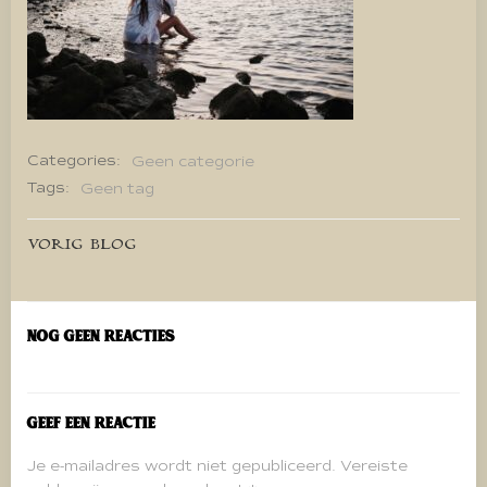
Categories:
Geen categorie
Tags:
Geen tag
Bericht
VORIG BLOG
navigatie
Nog geen reacties
Geef een reactie
Je e-mailadres wordt niet gepubliceerd.
Vereiste