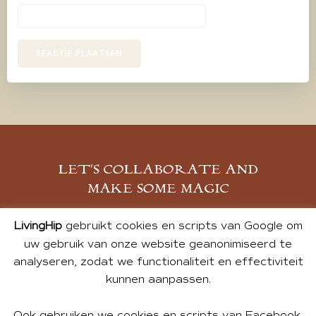
LET’S COLLABORATE AND
MAKE SOME MAGIC
MELD JE AAN
LivingHip
gebruikt cookies en scripts van Google om
uw gebruik van onze website geanonimiseerd te
analyseren, zodat we functionaliteit en effectiviteit
kunnen aanpassen.
Ook gebruiken we cookies en scripts van Facebook,