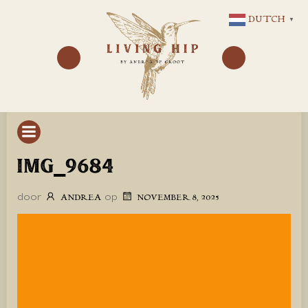
GA
DUTCH
▼
NAAR
DE
INHOUD
IMG_9684
door
op
ANDREA
NOVEMBER 8, 2025