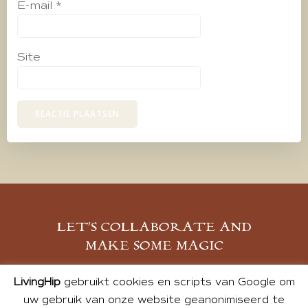
E-mail
*
Site
LET’S COLLABORATE AND
MAKE SOME MAGIC
MELD JE AAN
LivingHip
gebruikt cookies en scripts van Google om
uw gebruik van onze website geanonimiseerd te