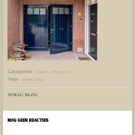
Categories:
Geen categorie
Tags:
Geen tag
Bericht
VORIG BLOG
navigatie
Nog geen reacties