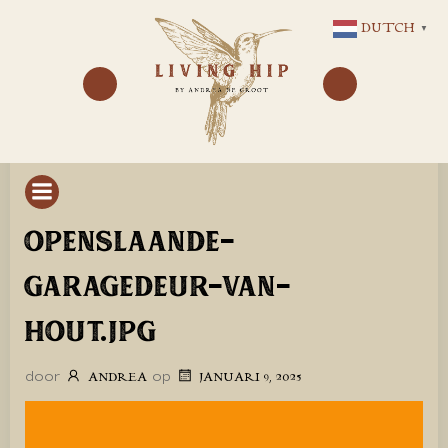
GA
DUTCH
▼
NAAR
DE
INHOUD
OPENSLAANDE-
GARAGEDEUR-VAN-
HOUT.JPG
door
op
ANDREA
JANUARI 9, 2025