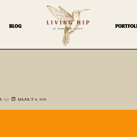
BLOG
PORTFOL
op
A
MAART 11, 2021