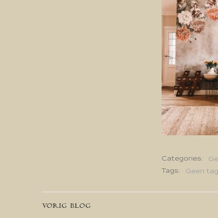
Categories:
Ge
Tags:
Geen ta
Bericht
VORIG BLOG