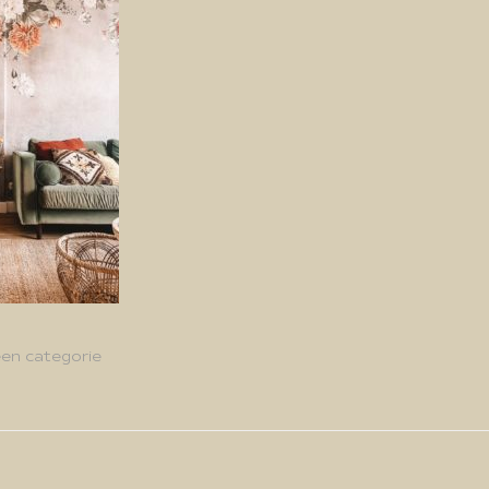
en categorie
g