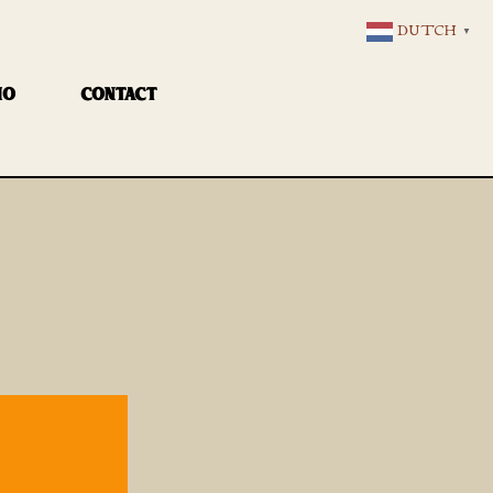
DUTCH
▼
IO
CONTACT