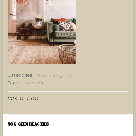
Categories:
Geen categorie
Tags:
Geen tag
Bericht
VORIG BLOG
navigatie
Nog geen reacties