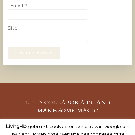
E-mail
*
Site
LET’S COLLABORATE AND
MAKE SOME MAGIC
MELD JE AAN
LivingHip
gebruikt cookies en scripts van Google om
uw gebruik van onze website geanonimiseerd te