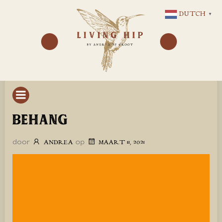
GA
DUTCH
▼
NAAR
DE
INHOUD
BEHANG
door
op
ANDREA
MAART 11, 2021