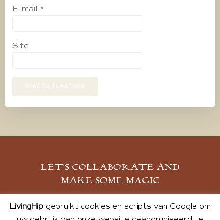
E-mail
*
Site
LET’S COLLABORATE AND
MAKE SOME MAGIC
MELD JE AAN
LivingHip
gebruikt cookies en scripts van Google om
uw gebruik van onze website geanonimiseerd te