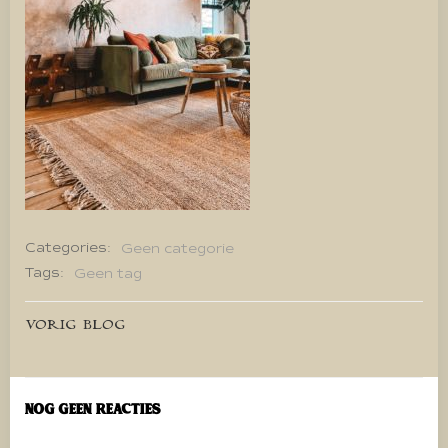
Categories:
Geen categorie
Tags:
Geen tag
Bericht
VORIG BLOG
navigatie
Nog geen reacties