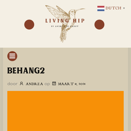
GA
DUTCH
▼
NAAR
DE
INHOUD
BEHANG2
door
op
ANDREA
MAART 11, 2021