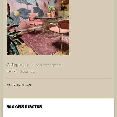
Categories:
Geen categorie
Tags:
Geen tag
Bericht
VORIG BLOG
navigatie
Nog geen reacties