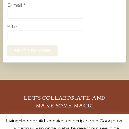
E-mail
*
Site
LET’S COLLABORATE AND
MAKE SOME MAGIC
MELD JE AAN
LivingHip
gebruikt cookies en scripts van Google om
uw gebruik van onze website geanonimiseerd te