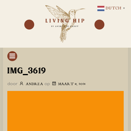
GA
DUTCH
▼
NAAR
DE
INHOUD
IMG_3619
door
op
ANDREA
MAART 11, 2021