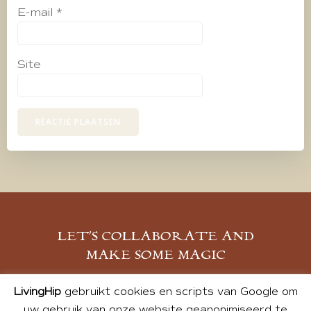
E-mail
*
Site
LET’S COLLABORATE AND
MAKE SOME MAGIC
MELD JE AAN
LivingHip
gebruikt cookies en scripts van Google om
uw gebruik van onze website geanonimiseerd te