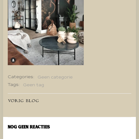
Categories:
Geen categorie
Tags:
Geen tag
Bericht
VORIG BLOG
navigatie
Nog geen reacties