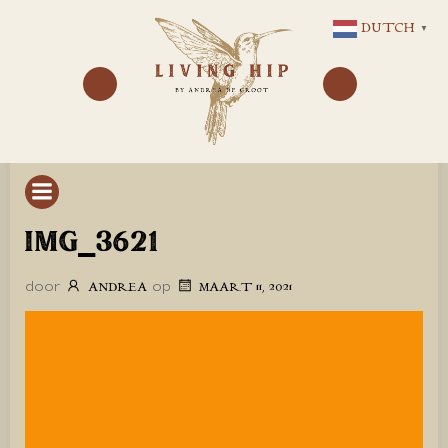
GA
DUTCH
▼
NAAR
DE
INHOUD
IMG_3621
door
op
ANDREA
MAART 11, 2021