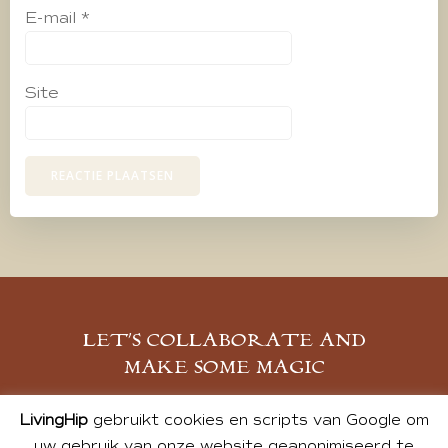
E-mail
*
Site
LET’S COLLABORATE AND
MAKE SOME MAGIC
MELD JE AAN
LivingHip
gebruikt cookies en scripts van Google om
uw gebruik van onze website geanonimiseerd te