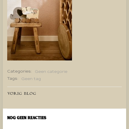
Categories:
Geen categorie
Tags:
Geen tag
Bericht
VORIG BLOG
navigatie
Nog geen reacties