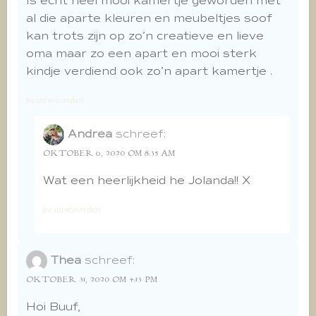
Is echt heel mooi kamertje geworden met
al die aparte kleuren en meubeltjes soof
kan trots zijn op zo’n creatieve en lieve
oma maar zo een apart en mooi sterk
kindje verdiend ook zo’n apart kamertje .
beantwoorden
Andrea
schreef:
OKTOBER 6, 2020 OM 8:35 AM
Wat een heerlijkheid he Jolanda!! X
beantwoorden
Thea
schreef:
OKTOBER 31, 2020 OM 4:13 PM
Hoi Buuf,