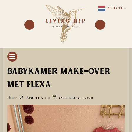
GA
DUTCH
▼
NAAR
DE
INHOUD
BABYKAMER MAKE-OVER
MET FLEXA
door
op
ANDREA
OKTOBER 6, 2020