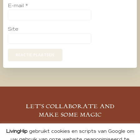
E-mail
*
Site
LET’S COLLABORATE AND
MAKE SOME MAGIC
MELD JE AAN
LivingHip
gebruikt cookies en scripts van Google om
uw gebruik van onze website geanonimiseerd te