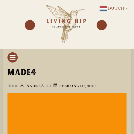
GA
DUTCH
▼
NAAR
DE
INHOUD
MADE4
door
op
ANDREA
FEBRUARI 14, 2020