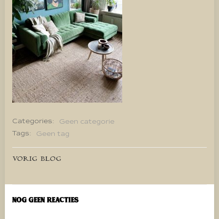
Categories:
Geen categorie
Tags:
Geen tag
Bericht
VORIG BLOG
navigatie
Nog geen reacties