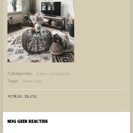
Categories:
Geen categorie
Tags:
Geen tag
Bericht
VORIG BLOG
navigatie
Nog geen reacties