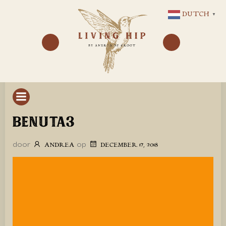
GA
DUTCH
▼
NAAR
DE
INHOUD
BENUTA3
door
op
ANDREA
DECEMBER 17, 2018