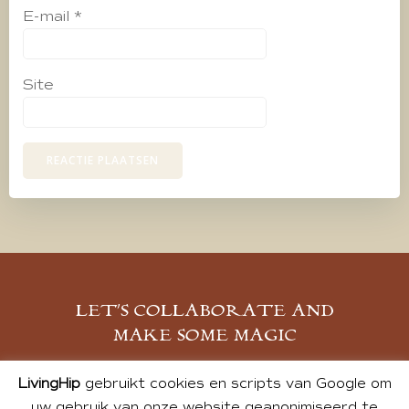
E-mail
*
Site
LET’S COLLABORATE AND
MAKE SOME MAGIC
MELD JE AAN
LivingHip
gebruikt cookies en scripts van Google om
uw gebruik van onze website geanonimiseerd te