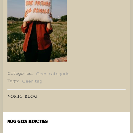
Categories:
Geen categorie
Tags:
Geen tag
Bericht
VORIG BLOG
navigatie
Nog geen reacties