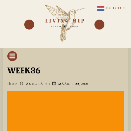
GA
DUTCH
▼
NAAR
DE
INHOUD
WEEK36
door
op
ANDREA
MAART 22, 2021