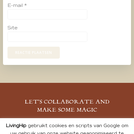
E-mail
*
Site
LET’S COLLABORATE AND
MAKE SOME MAGIC
MELD JE AAN
LivingHip
gebruikt cookies en scripts van Google om
uw gebruik van onze website geanonimiseerd te