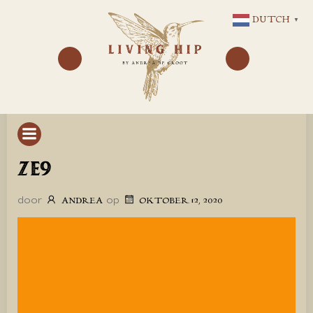
GA
DUTCH
▼
NAAR
DE
INHOUD
ZE9
door
op
ANDREA
OKTOBER 12, 2020