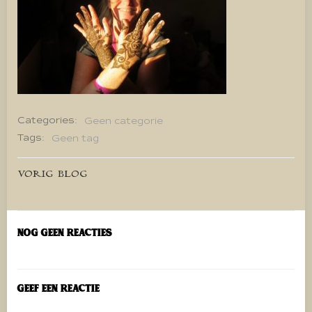
Categories:
Geen categorie
Tags:
Geen tag
Bericht
VORIG BLOG
navigatie
Nog geen reacties
Geef een reactie