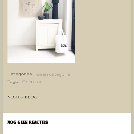
Categories:
Geen categorie
Tags:
Geen tag
Bericht
VORIG BLOG
navigatie
Nog geen reacties