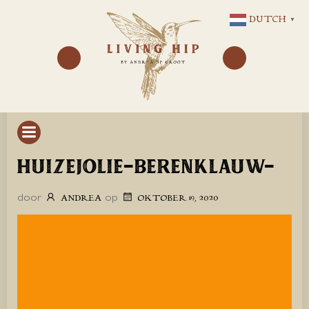
GA
DUTCH
▼
NAAR
DE
INHOUD
HUIZEJOLIE-BERENKLAUW-
door
op
ANDREA
OKTOBER 19, 2020