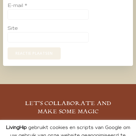
E-mail
*
Site
LET’S COLLABORATE AND
MAKE SOME MAGIC
MELD JE AAN
LivingHip
gebruikt cookies en scripts van Google om
uw gebruik van onze website geanonimiseerd te