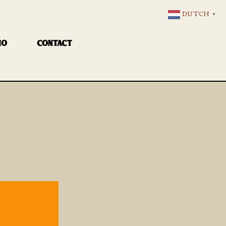
DUTCH
▼
IO
CONTACT