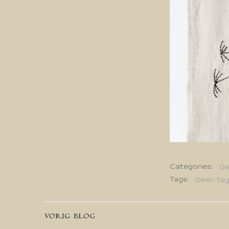
Categories:
Ge
Tags:
Geen ta
Bericht
VORIG BLOG