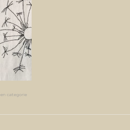
en categorie
g