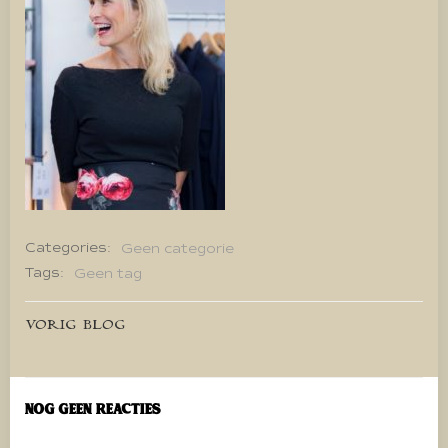
Categories:
Geen categorie
Tags:
Geen tag
Bericht
VORIG BLOG
navigatie
Nog geen reacties