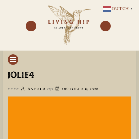
GA
DUTCH
▼
NAAR
DE
INHOUD
JOLIE4
door
op
ANDREA
OKTOBER 19, 2020