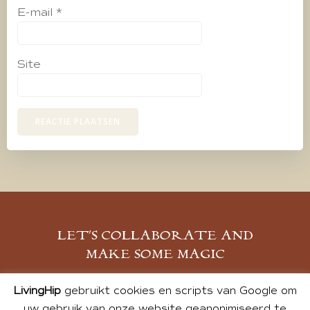
E-mail
*
Site
LET’S COLLABORATE AND
MAKE SOME MAGIC
MELD JE AAN
LivingHip
gebruikt cookies en scripts van Google om
uw gebruik van onze website geanonimiseerd te