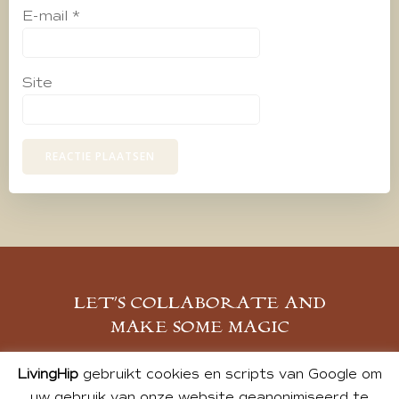
E-mail
*
Site
LET’S COLLABORATE AND
MAKE SOME MAGIC
MELD JE AAN
LivingHip
gebruikt cookies en scripts van Google om
uw gebruik van onze website geanonimiseerd te