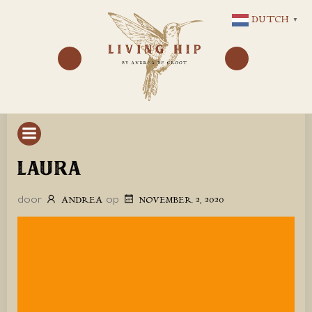
GA
DUTCH
▼
NAAR
DE
INHOUD
LAURA
door
op
ANDREA
NOVEMBER 2, 2020