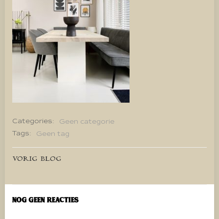
Categories:
Geen categorie
Tags:
Geen tag
Bericht
VORIG BLOG
navigatie
Nog geen reacties