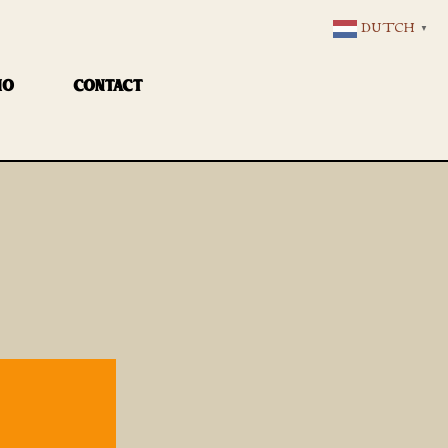
DUTCH
▼
IO
CONTACT