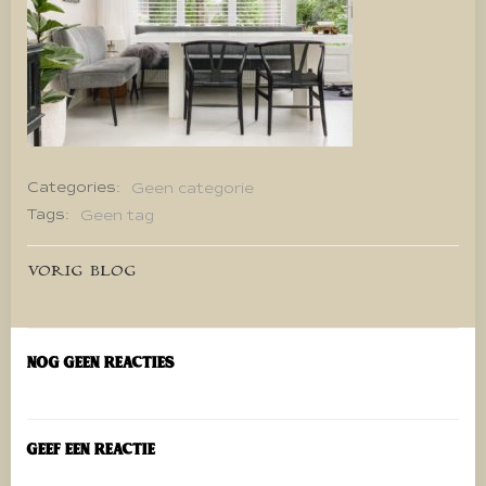
Categories:
Geen categorie
Tags:
Geen tag
Bericht
VORIG BLOG
navigatie
Nog geen reacties
Geef een reactie