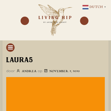
GA
DUTCH
▼
NAAR
DE
INHOUD
LAURA5
door
op
ANDREA
NOVEMBER 2, 2020