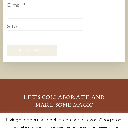
E-mail
*
Site
LET’S COLLABORATE AND
MAKE SOME MAGIC
MELD JE AAN
LivingHip
gebruikt cookies en scripts van Google om
uw gebruik van onze website geanonimiseerd te