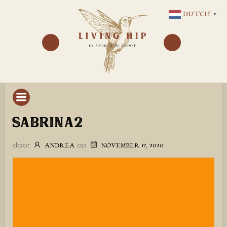
GA
DUTCH
▼
NAAR
DE
INHOUD
SABRINA2
door
op
ANDREA
NOVEMBER 17, 2020