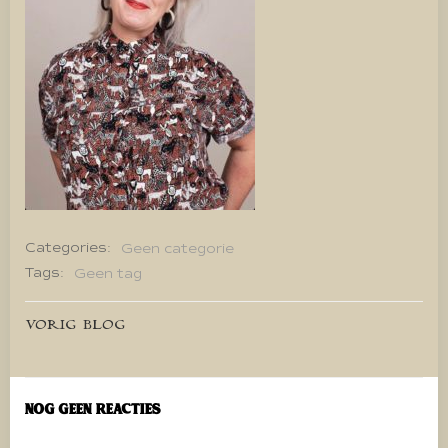
Categories:
Geen categorie
Tags:
Geen tag
Bericht
VORIG BLOG
navigatie
Nog geen reacties