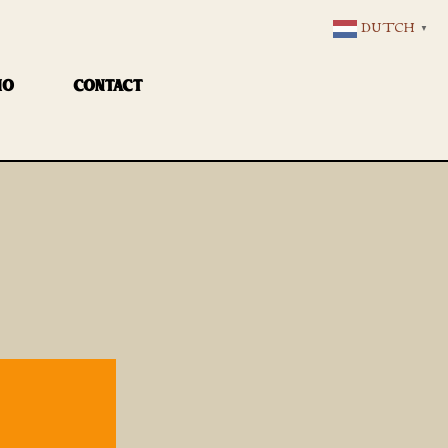
DUTCH
▼
IO
CONTACT