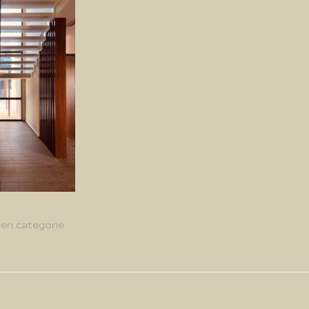
en categorie
g