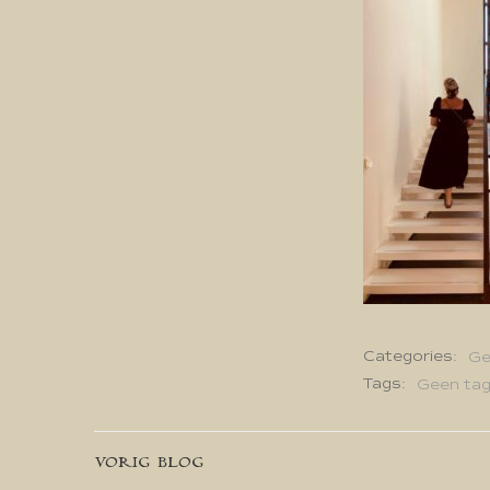
Categories:
Ge
Tags:
Geen ta
Bericht
VORIG BLOG