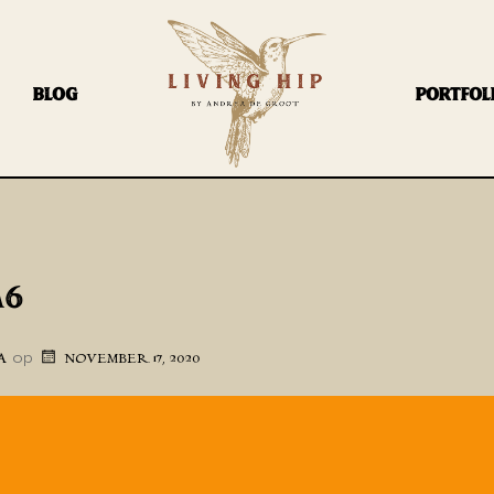
BLOG
PORTFOL
A6
op
A
NOVEMBER 17, 2020