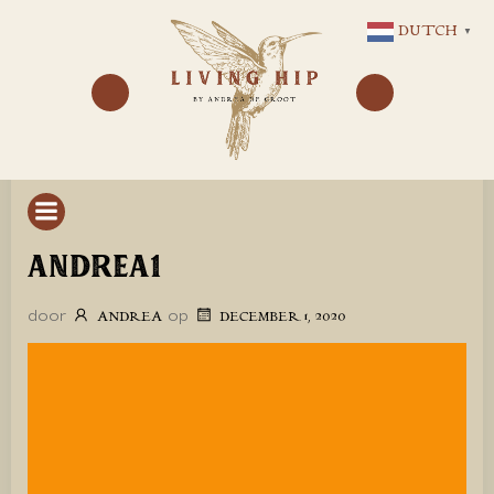
GA
DUTCH
▼
NAAR
DE
INHOUD
ANDREA1
door
op
ANDREA
DECEMBER 1, 2020