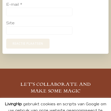
E-mail
*
Site
LET’S COLLABORATE AND
MAKE SOME MAGIC
MELD JE AAN
LivingHip
gebruikt cookies en scripts van Google om
uw gebruik van onze website geanonimiseerd te