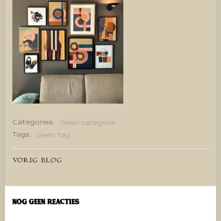
Categories:
Geen categorie
Tags:
Geen tag
Bericht
VORIG BLOG
navigatie
Nog geen reacties