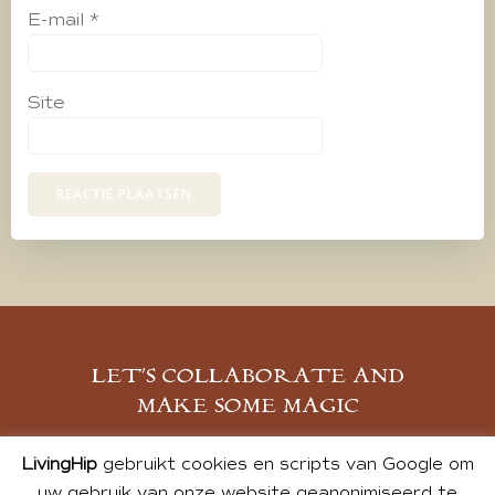
E-mail
*
Site
LET’S COLLABORATE AND
MAKE SOME MAGIC
MELD JE AAN
LivingHip
gebruikt cookies en scripts van Google om
uw gebruik van onze website geanonimiseerd te