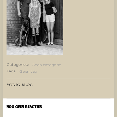
Categories:
Geen categorie
Tags:
Geen tag
Bericht
VORIG BLOG
navigatie
Nog geen reacties