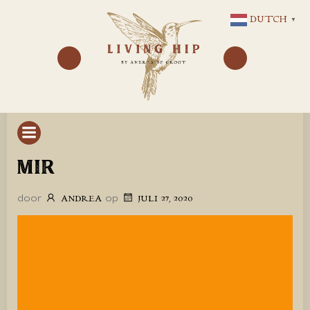
GA
DUTCH
▼
NAAR
DE
INHOUD
MIR
door
op
ANDREA
JULI 27, 2020