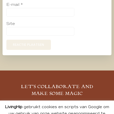
E-mail
*
Site
LET’S COLLABORATE AND
MAKE SOME MAGIC
MELD JE AAN
LivingHip
gebruikt cookies en scripts van Google om
uw gebruik van onze website geanonimiseerd te