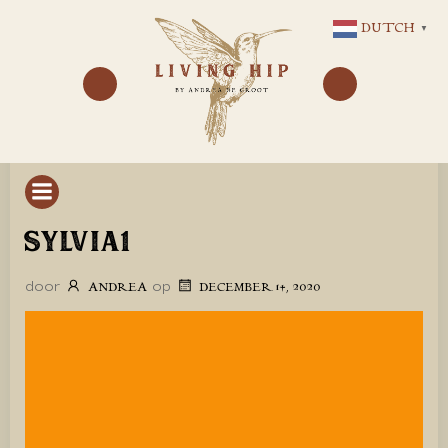
GA
DUTCH
▼
NAAR
DE
INHOUD
SYLVIA1
door
op
ANDREA
DECEMBER 14, 2020