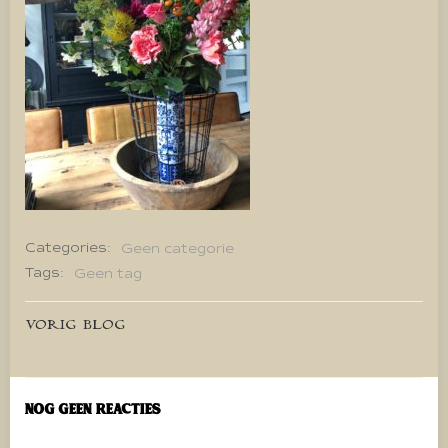
Categories:
Geen categorie
Tags:
Geen tag
Bericht
VORIG BLOG
navigatie
Nog geen reacties