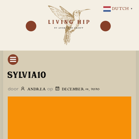
GA
DUTCH
▼
NAAR
DE
INHOUD
SYLVIA10
door
op
ANDREA
DECEMBER 14, 2020