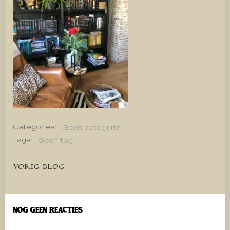
Categories:
Geen categorie
Tags:
Geen tag
Bericht
VORIG BLOG
navigatie
Nog geen reacties