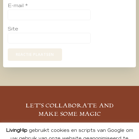
E-mail
*
Site
LET’S COLLABORATE AND
MAKE SOME MAGIC
MELD JE AAN
LivingHip
gebruikt cookies en scripts van Google om
uw gebruik van onze website geanonimiseerd te