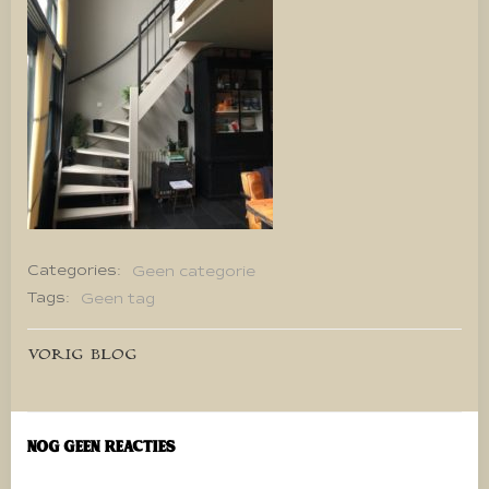
Categories:
Geen categorie
Tags:
Geen tag
Bericht
VORIG BLOG
navigatie
Nog geen reacties