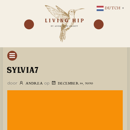
GA
DUTCH
▼
NAAR
DE
INHOUD
SYLVIA7
door
op
ANDREA
DECEMBER 14, 2020