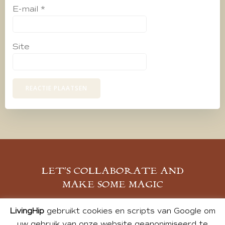
E-mail
*
Site
LET’S COLLABORATE AND
MAKE SOME MAGIC
MELD JE AAN
LivingHip
gebruikt cookies en scripts van Google om
uw gebruik van onze website geanonimiseerd te