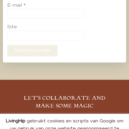
E-mail
*
Site
LET’S COLLABORATE AND
MAKE SOME MAGIC
MELD JE AAN
LivingHip
gebruikt cookies en scripts van Google om
uw gebruik van onze website geanonimiseerd te