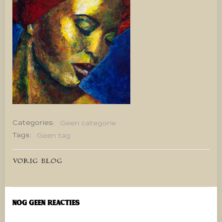
Categories:
Geen categorie
Tags:
Geen tag
Bericht
VORIG BLOG
navigatie
Nog geen reacties