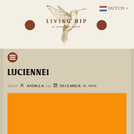
GA
DUTCH
▼
NAAR
DE
INHOUD
LUCIENNE1
door
op
ANDREA
DECEMBER 29, 2020