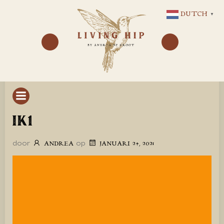
GA
DUTCH
▼
NAAR
DE
INHOUD
IK1
door
op
ANDREA
JANUARI 24, 2021