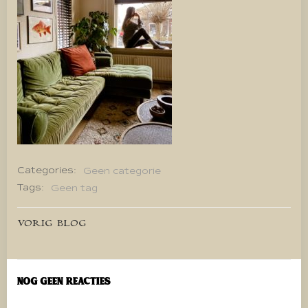
Categories:
Geen categorie
Tags:
Geen tag
Bericht
VORIG BLOG
navigatie
Nog geen reacties