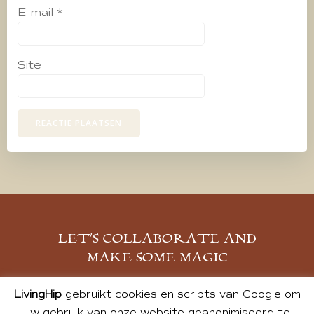
E-mail
*
Site
LET’S COLLABORATE AND
MAKE SOME MAGIC
MELD JE AAN
LivingHip
gebruikt cookies en scripts van Google om
uw gebruik van onze website geanonimiseerd te