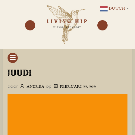
GA
DUTCH
▼
NAAR
DE
INHOUD
JUUD1
door
op
ANDREA
FEBRUARI 22, 2021