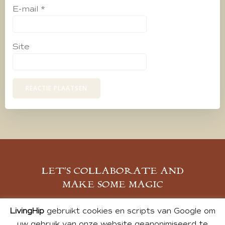
E-mail
*
Site
LET’S COLLABORATE AND
MAKE SOME MAGIC
MELD JE AAN
LivingHip
gebruikt cookies en scripts van Google om
uw gebruik van onze website geanonimiseerd te