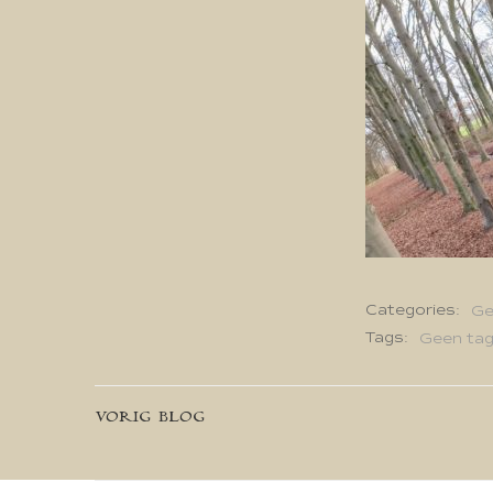
Categories:
Ge
Tags:
Geen ta
Bericht
VORIG BLOG
navigatie