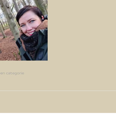
en categorie
g