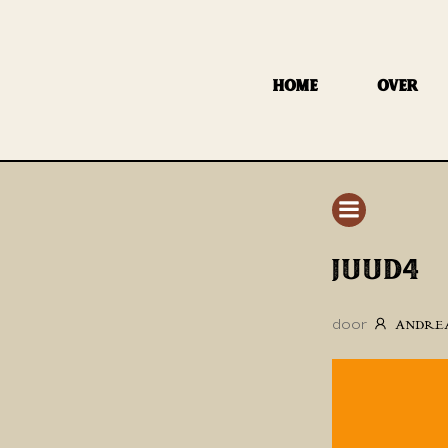
GA
NAAR
DE
HOME
OVER
INHOUD
JUUD4
door
ANDRE