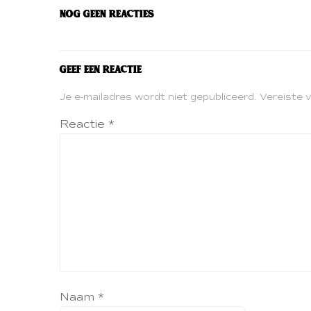
Nog geen reacties
Geef een reactie
Je e-mailadres wordt niet gepubliceerd.
Vereiste 
Reactie
*
Naam
*