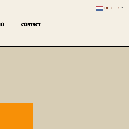
DUTCH
▼
IO
CONTACT