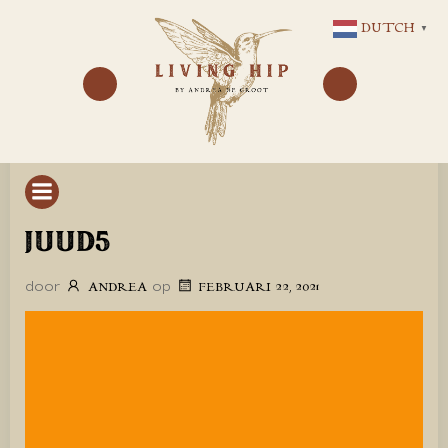
GA
DUTCH
▼
NAAR
DE
INHOUD
JUUD5
door
op
ANDREA
FEBRUARI 22, 2021