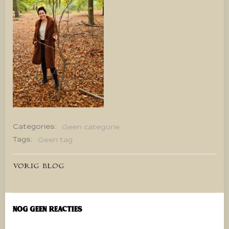
Categories:
Geen categorie
Tags:
Geen tag
Bericht
VORIG BLOG
navigatie
Nog geen reacties