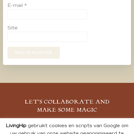
E-mail
*
Site
LET’S COLLABORATE AND
MAKE SOME MAGIC
MELD JE AAN
LivingHip
gebruikt cookies en scripts van Google om
uw gebruik van onze website geanonimiseerd te