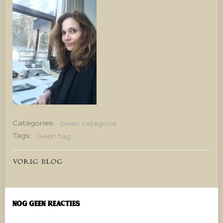
Categories:
Geen categorie
Tags:
Geen tag
Bericht
VORIG BLOG
navigatie
Nog geen reacties