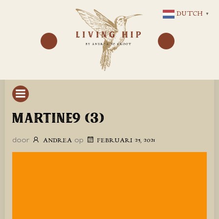
GA
DUTCH
▼
NAAR
DE
INHOUD
MARTINE9 (3)
door
op
ANDREA
FEBRUARI 25, 2021