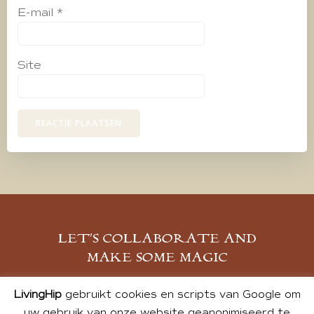
E-mail
*
Site
LET’S COLLABORATE AND
MAKE SOME MAGIC
MELD JE AAN
LivingHip
gebruikt cookies en scripts van Google om
uw gebruik van onze website geanonimiseerd te