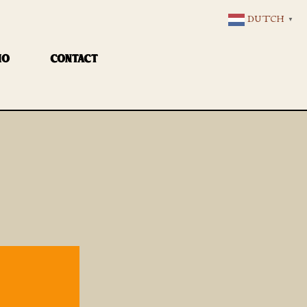
DUTCH
▼
IO
CONTACT