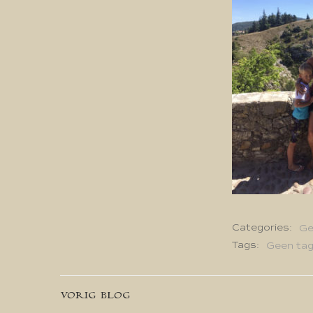
Categories:
Ge
Tags:
Geen ta
Bericht
VORIG BLOG