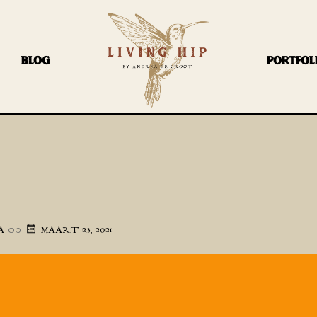
BLOG
PORTFOL
5
op
A
MAART 23, 2021