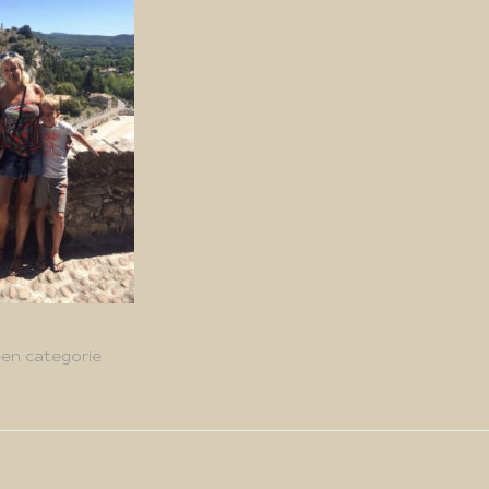
en categorie
g